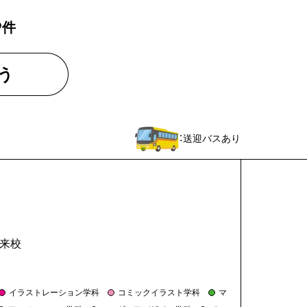
9
件
う
：送迎バスあり
来校
イラストレーション学科
コミックイラスト学科
マ