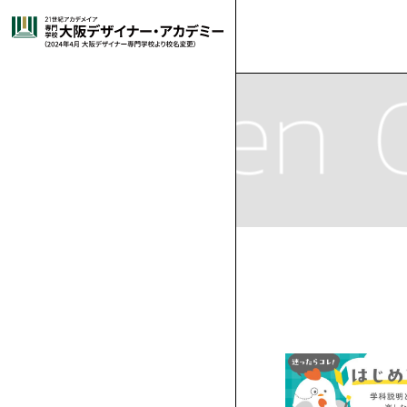
大
就
高
オ
グ
グ
ラ
阪
選
職
卒
校
高
ー
-
ラ
イ
フ
ィ
イ
ッ
デ
ば
キ
・
業
就
3
校
は
プ
🔰
-
フ
ラ
コ
ラ
ク
ス
デ
ト
コ
ザ
れ
ャ
施
デ
生
職
年
1・
じ
再
ン
は
短
-
ィ
ス
ミ
マ
ザ
レ
ミ
イ
ー
ッ
イ
る
ン
設･
講
ビ
紹
実
生
2
め
進
留
キ
じ
時
高
-
ッ
ト
ッ
ン
ゲ
ン
シ
ク
マ
学
ョ
募
イ
ン
科
ン
ナ
理
パ
設
師
姉
ュ
介
績
の
年
て
学
学
保
ャ
め
間
3
高
-
ク
レ
ク
ガ
ー
ア
ラ
ガ
学
ス
学
集
出
ゲ
科
ト
科
ー・
由
ス
備
紹
妹
出
ー
方
生
体
の
生
護
企
ン
て
で
生
1,2
再
-
デ
ー
イ
学
ム・
ニ
フ
ー
学
ム・
学
願
総
科
CG
ア