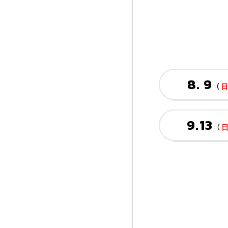
品
作
学
用
修
度
ー
品
生
学
ン
作
支
8. 9
（
品
援
AO2.5
9.13
（
新
年
AO
制
の
プ
本
度
学
レ
校
び
ス
学