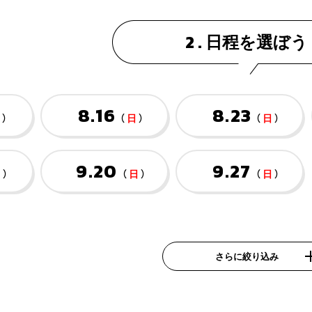
日程を選ぼう
2 .
8.16
8.23
日
）
（
日
）
（
日
）
9.20
9.27
日
）
（
日
）
（
日
）
さらに絞り込み