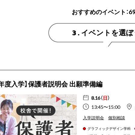
おすすめのイベント：
6
イベントを選ぼ
3 .
件
27年度入学】保護者説明会 出願準備編
8.16（
日
）
13:45〜15:00
入学説明会
個別相談
グラフィックデザイン学科