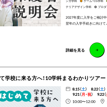
ンガ学科
ゲーム・CG学科
テリアデザイン学科
プロダ
2027年度に入学をご検討
翌年の入学手続きに向けて
詳細を見る
て学校に来る方へ！10学科まるわかりツアー
8.15（
土
）
8.22（
土
）
9.21（
月・祝
）
9.22（
10:00〜12:00