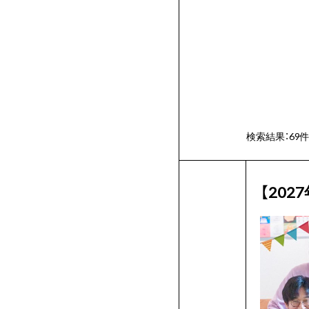
ク
生
ー
へ
ル
の
検索結果：
69
特
【20
典