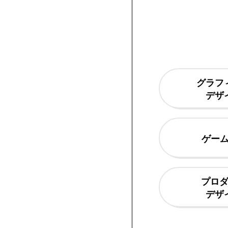
科
流
ン
学
学
デ
て
方
書
ト
ト
ス
作
作
作
学
学
ン
イ
デ
科
学
ザ
れ
ト
イ
へ
の
品
品
品
生
科
学
ン
ザ
ン
費
奨
学
リ
科
発
作
の
科
学
イ
グラフ
一
学
高
デザ
ー
行
品
学
の
科
ン
覧
金
等
特
ゲーム
方
生
学
の
学
/
制
教
待
教
法）
作
生
学
科
諸
度
育
生
育
プロ
デザ
品
作
生
の
費
の
制
ロ