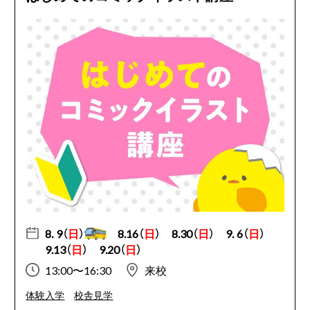
8. 9（
日
）
8.16（
日
）
8.30（
日
）
9. 6（
日
）
9.13（
日
）
9.20（
日
）
13:00〜16:30
来校
体験入学
校舎見学