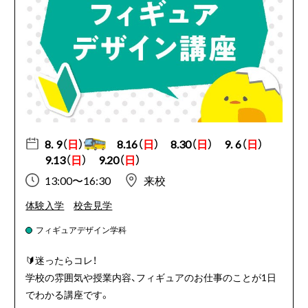
8. 9（
日
）
8.16（
日
）
8.30（
日
）
9. 6（
日
）
9.13（
日
）
9.20（
日
）
13:00〜16:30
来校
体験入学
校舎見学
フィギュアデザイン学科
🔰
迷ったらコレ！
学校の雰囲気や授業内容、フィギュアのお仕事のことが1日
でわかる講座です。