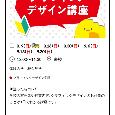
8. 9（
日
）
8.16（
日
）
8.30（
日
）
9. 6（
日
）
9.13（
日
）
9.20（
日
）
13:00〜16:30
来校
体験入学
校舎見学
グラフィックデザイン学科
🔰迷ったらコレ！
学校の雰囲気や授業内容、グラフィックデザインのお仕事の
ことが1日でわかる講座です。