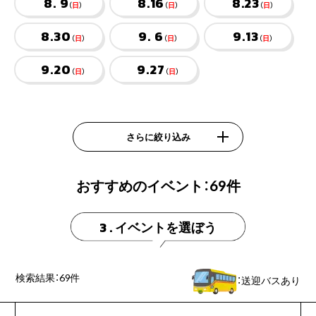
8. 9
8.16
8.23
（
日
）
（
日
）
（
日
）
8.30
9. 6
9.13
（
日
）
（
日
）
（
日
）
9.20
9.27
（
日
）
（
日
）
さらに絞り込み
おすすめのイベント：
69
件
イベントを選ぼう
3 .
検索結果：
69
件
：送迎バスあり