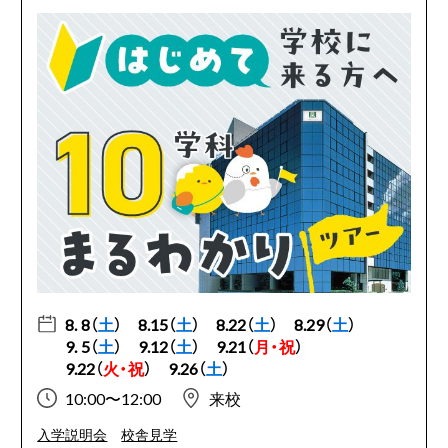
8. 8（
土
）
8.15（
土
）
8.22（
土
）
8.29（
土
）
9. 5（
土
）
9.12（
土
）
9.21（
月・祝
）
9.22（
火・祝
）
9.26（
土
）
10:00〜12:00
来校
入学説明会
校舎見学