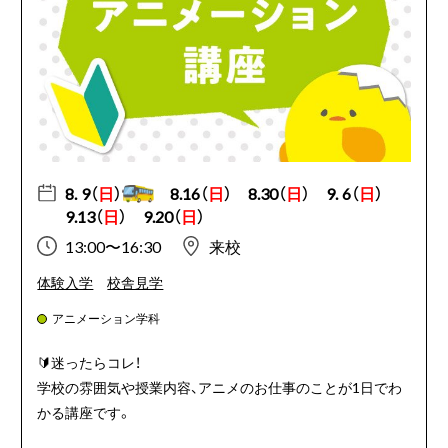
8. 9（
日
）
8.16（
日
）
8.30（
日
）
9. 6（
日
）
9.13（
日
）
9.20（
日
）
13:00〜16:30
来校
体験入学
校舎見学
アニメーション学科
🔰
迷ったらコレ！
学校の雰囲気や授業内容、アニメのお仕事のことが1日でわ
かる講座です。