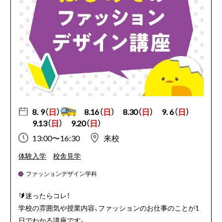
8. 9（
日
）
8.16（
日
）
8.30（
日
）
9. 6（
日
）
9.13（
日
）
9.20（
日
）
13:00〜16:30
来校
体験入学
校舎見学
ファッションデザイン学科
🔰迷ったらコレ！
学校の雰囲気や授業内容、ファッションのお仕事のことが1
日でわかる講座です。