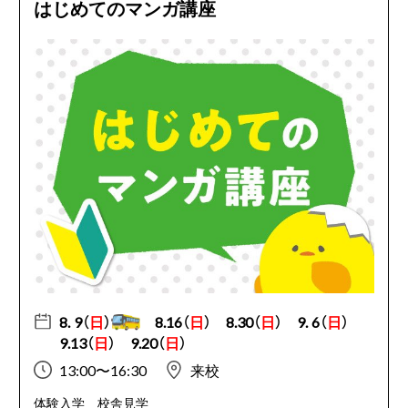
はじめてのマンガ講座
8. 9（
日
）
8.16（
日
）
8.30（
日
）
9. 6（
日
）
9.13（
日
）
9.20（
日
）
13:00〜16:30
来校
体験入学
校舎見学