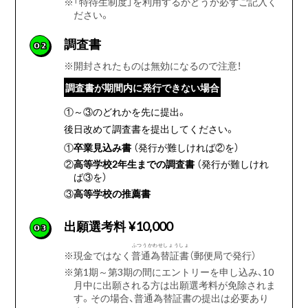
※
「特待生制度」を利用するかどうか必ずご記入く
ださい。
調査書
02
※
開封されたものは無効になるので注意！
調査書が期間内に発行できない場合
①～③のどれかを先に提出。
後日改めて調査書を提出してください。
①
卒業見込み書
（発行が難しければ②を）
②
高等学校2年生までの調査書
（発行が難しけれ
ば③を）
③
高等学校の推薦書
出願選考料 ¥10,000
03
ふつうかわせしょうしょ
※
現金ではなく
普通為替証書
（郵便局で発行）
※
第1期～第3期の間にエントリーを申し込み、10
月中に出願される方は出願選考料が免除されま
す。その場合、普通為替証書の提出は必要あり