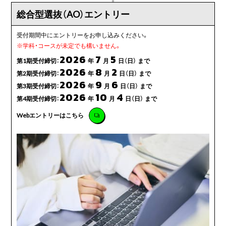
総合型選抜（AO）
エントリー
受付期間中にエントリーをお申し込みください。
※
学科・コースが未定でも構いません。
2026
7
5
第1期受付締切：
年
月
日（日） まで
2026
8
2
第2期受付締切：
年
月
日（日） まで
2026
9
6
第3期受付締切：
年
月
日（日） まで
2026
10
4
第4期受付締切：
年
月
日（日） まで
Webエントリーはこちら