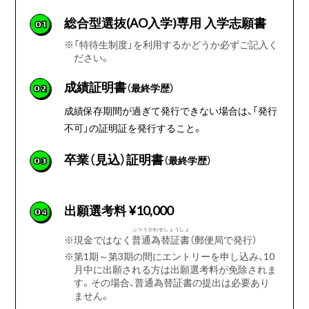
総合型選抜(AO入学)専用 入学志願書
01
※
「特待生制度」を利用するかどうか必ずご記入く
ださい。
成績証明書
（最終学歴）
02
成績保存期間が過ぎて発行できない場合は、「発行
不可」の証明証を発行すること。
卒業（見込）証明書
（最終学歴）
03
出願選考料 ¥10,000
04
ふつうかわせしょうしょ
※
現金ではなく
普通為替証書
（郵便局で発行）
※
第1期～第3期の間にエントリーを申し込み、10
月中に出願される方は出願選考料が免除されま
す。その場合、普通為替証書の提出は必要あり
ません。