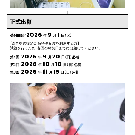
正式出願
2026
9
1
受付開始：
年
月
日（火）
【総合型選抜(AO)特待生制度を利用する方】
試験を行うため、各回の締切日までに出願してください。
2026
9
20
第1回：
年
月
日（日）必着
2026
10
18
第2回：
年
月
日（日）必着
2026
11
15
第3回：
年
月
日（日）必着