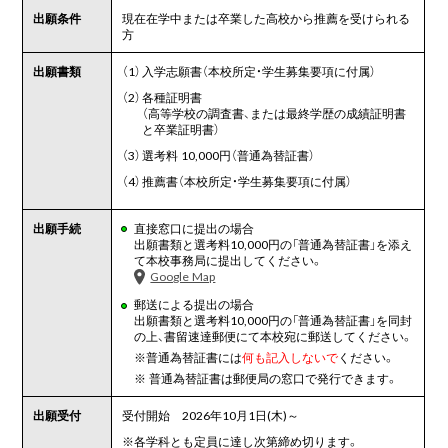
出願条件
現在在学中または卒業した高校から推薦を受けられる
方
出願書類
（1）
入学志願書（本校所定・学生募集要項に付属）
（2）
各種証明書
（高等学校の調査書、または最終学歴の成績証明書
と卒業証明書）
（3）
選考料 10,000円（普通為替証書）
（4）
推薦書（本校所定・学生募集要項に付属）
出願手続
直接窓口に提出の場合
出願書類と選考料10,000円の「普通為替証書」を添え
て本校事務局に提出してください。
Google Map
郵送による提出の場合
出願書類と選考料10,000円の「普通為替証書」を同封
の上、書留速達郵便にて本校宛に郵送してください。
※
普通為替証書には
何も記入しないで
ください。
※
普通為替証書は郵便局の窓口で発行できます。
出願受付
受付開始 2026年10月1日(木)～
※
各学科とも定員に達し次第締め切ります。