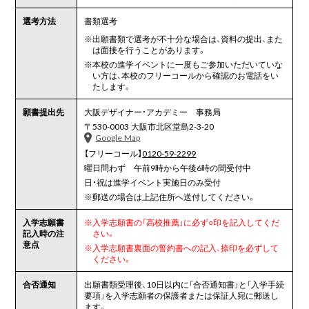
選考方法
書類選考
※
出願書類で選考が不十分な場合は、資料の提出、また
は面接を行うことがあります。
※
本校の進学イベントに一度もご参加いただいていな
い方は、本校のフリーコールから確認のお電話をい
たします。
願書提出先
大阪デザイナー・アカデミー 事務局
〒530-0003 大阪市北区堂島2-3-20
Google Map
【フリーコール】
0120-59-2299
曜日問わず 午前9時から午後6時の間受付中
日・祝は進学イベント実施日のみ受付
※
郵送の場合は上記住所へ送付してください。
入学志願書
※
入学志願書の「高校推薦」に必ず○印を記入してくだ
記入時の注
さい。
意点
※
入学志願書裏面の誓約書への記入、捺印を必ずして
ください。
合否通知
出願書類受理後、10日以内に「合否通知書」と「入学手続
要項」を入学志願者の保護者または保証人宛に郵送し
ます。