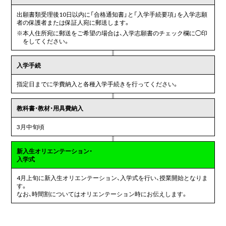
出願書類受理後10日以内に「合格通知書」と「入学手続要項」を入学志願
者の保護者または保証人宛に郵送します。
※
本人住所宛に郵送をご希望の場合は、入学志願書のチェック欄に◯印
をしてください。
入学手続
指定日までに学費納入と各種入学手続きを行ってください。
教科書・教材・用具費納入
3月中旬頃
新入生オリエンテーション・
入学式
4月上旬に新入生オリエンテーション、入学式を行い、授業開始となりま
す。
なお、時間割についてはオリエンテーション時にお伝えします。