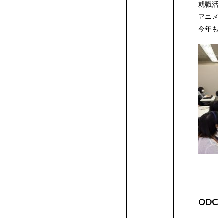
ア
ラ
介
校
身
学
サ
へ
の
験
方
の
者
業
卒
パ
の
説
向
生
進
留
ド
ザ
シ
ラ
科
CG
メ
ィ
イ
就職
学
ニ
アニ
科･
か
合
総
科
メ
今年も
カ
イ
一
校
生
ア
ポ
方
入
へ
方
の
の
業
ス
体
明！
け
向
学
学
リ
イ
ョ
ス
の
学
ー
ギ
ン
プ
ー
フ
募
ら
型
合
高
シ
ィ
デ
フ
覧
一
マ
ク
ー
へ
学
へ
方
方
生
験
個
イ
け
生
生
ー
ン
ン
ト
学
科
シ
ュ
テ
ロ
フ
ョ
ギ
ン
ュ
集
入
選
型
校
自
イ
学
ア
ミ
覧
ン
セ
ト
に
へ
へ
の
入
別
ベ
イ
向
向
ム
学
学
学
生
の
ョ
ア
リ
ダ
ァ
ン
科
デ
テ
定
学
抜
選
推
己
一
ザ
リ
プ
ー
シ
ス
来
方
学
相
ン
ベ
け
け
キ
科
科
科
作
学
ン
デ
ア
ク
ッ
イ
ア
ロ
員
ま
(AO
抜
薦
推
般
ン
デ
ダ
に
ョ
ら
へ
談
ト
ン
イ
イ
ャ
の
の
の
品
生
学
ザ
デ
ト
シ
学
ザ
ク
フ
科
イ
で
入
（AO）
入
薦
入
ト
ァ
ン
つ
ン・
れ
（証
会
ト
ベ
ベ
ン
学
学
学
作
科
イ
ザ
デ
ョ
デ
--------
ッ
学
ザ
シ
の
学)
エ
学
入
学
研
科
OD
イ
ョ
い
寮
る
明
ン
ン
パ
生
生
生
品
の
ン
イ
ザ
ン
究
ン
ン