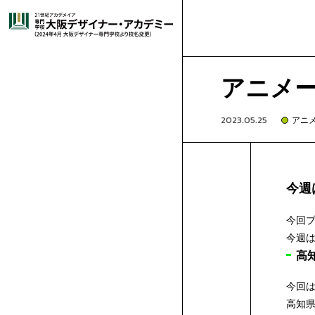
大
就
高
オ
グ
グ
ラ
阪
選
職
卒
校
高
ー
-
ラ
イ
フ
アニメ
ィ
イ
ッ
デ
ば
キ
・
業
就
3
校
は
プ
🔰
-
フ
ラ
コ
ラ
2023.05.25
アニ
ク
ス
デ
ト
コ
ザ
れ
ャ
施
デ
生
職
年
1・
じ
再
ン
は
短
-
ィ
ス
ミ
マ
ザ
レ
ミ
イ
ー
ッ
今週
イ
る
ン
設･
講
ビ
紹
実
生
2
め
進
留
キ
じ
時
高
-
ッ
ト
ッ
ン
ゲ
ン
シ
ク
マ
学
ョ
募
イ
ン
今回ブ
科
ン
ナ
理
パ
設
師
姉
ュ
介
績
の
年
て
学
学
保
ャ
め
間
3
高
-
ク
レ
ク
ガ
ー
ア
ラ
ガ
今週
学
ス
高
学
集
出
ゲ
科
ト
科
ー・
由
ス
備
紹
妹
出
ー
方
生
体
の
生
護
企
ン
て
で
生
1,2
再
-
デ
ー
イ
学
ム・
ニ
フ
ー
今回
学
ム・
学
願
総
高知
科
CG
ア