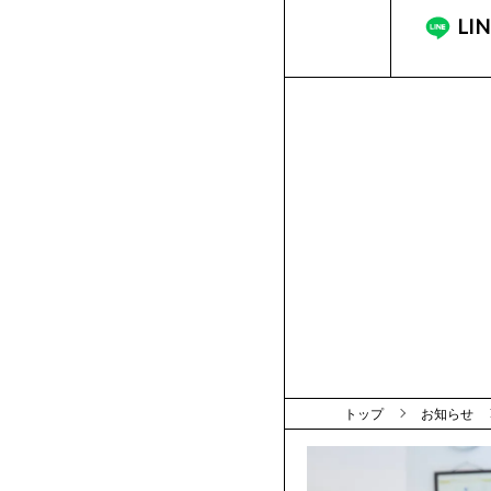
品
作
学
用
修
度
ー
LI
品
生
学
ン
作
支
品
援
AO2.5
新
年
AO
制
の
プ
本
度
トップ
お知らせ
学
レ
校
び
ス
学