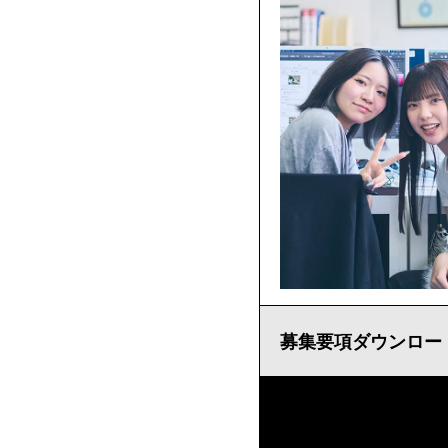
ク
生
ー
へ
ル
の
特
典
募集要項ダウンロード