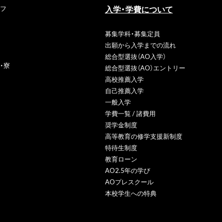
入学・学費について
フ
募集学科・募集定員
出願から入学までの流れ
総合型選抜（AO入学）
・寮
総合型選抜（AO）エントリー
高校推薦入学
自己推薦入学
一般入学
学費一覧 / 諸費用
奨学金制度
高等教育の修学支援新制度
特待生制度
教育ローン
AO2.5年の学び
AOプレスクール
本校学生への特典