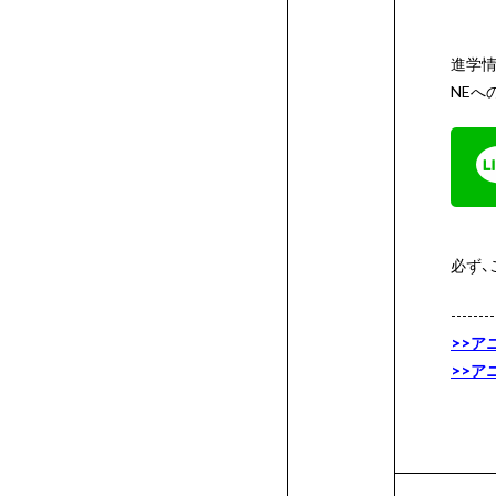
科
流
ン
学
学
デ
て
方
書
ト
ト
ス
作
作
作
学
学
ン
イ
デ
科
学
ザ
進学情
れ
ト
イ
NEへ
へ
の
品
品
品
生
科
学
ン
ザ
ン
費
奨
学
リ
科
発
作
の
科
学
イ
一
学
高
ー
行
品
学
の
科
ン
覧
金
等
特
必ず
方
生
学
の
学
/
制
教
待
教
--------
>>ア
法）
作
生
学
科
>>ア
諸
度
育
生
育
品
作
生
の
費
の
制
ロ