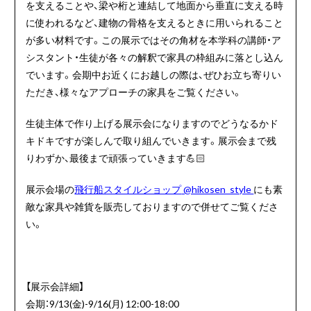
を支えることや、梁や桁と連結して地面から垂直に支える時
に使われるなど、建物の骨格を支えるときに用いられること
が多い材料です。この展示ではその角材を本学科の講師・ア
シスタント・生徒が各々の解釈で家具の枠組みに落とし込ん
でいます。会期中お近くにお越しの際は、ぜひお立ち寄りい
ただき、様々なアプローチの家具をご覧ください。
生徒主体で作り上げる展示会になりますのでどうなるかド
キドキですが楽しんで取り組んでいきます。展示会まで残
りわずか、最後まで頑張っていきます
💪🏻
展示会場の
飛行船スタイルショップ
@hikosen_style
にも素
敵な家具や雑貨を販売しておりますので併せてご覧くださ
い。
【展示会詳細】
会期：9/13(金)-9/16(月) 12:00-18:00