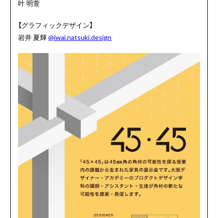
叶
明萱
【グラフィックデザイン】
岩井
夏輝
@iwai.natsuki.design