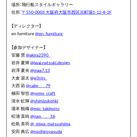
場所：飛行船スタイルギャラリー
住所：
〒550-0003 大阪府大阪市西区京町堀1-12-8-2F
【ディレクター】
en furniture
@en_furniture
【参加デザイナー】
安藤 慧
@akira2390_
岩井 夏輝
@iwai.natsuki.design
岩澤 夏央
@maa7.13
大倉 源太
@g3ntv_
大西 凪
@calm____79
楠田 智也
@yomo_craft
清水 虹輝
@shimizukohki
瀧本 観織
@mio_takimoto
松浦 直純
@nao.__.__16
松島 美羽
@_miwa_matsushima
安田 典広
@norihiroyasuda