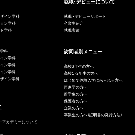
就職・デビューについて
ザイン学科
就職 ・デビューサポート
ョン学科
卒業生紹介
ト学科
就職実績
訪問者別メニュー
学科
イン学科
イン学科
高校3年生の方へ
イン学科
高校1・2年生の方へ
ザイン学科
はじめて体験入学に
来られる方へ
再進学の方へ
留学生の方へ
保護者の方へ
て
企業の方へ
卒業生の方へ
（証明書の発行方法）
・アカデミーについて