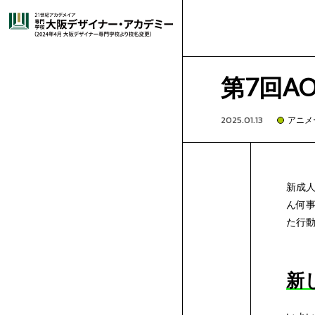
大
就
高
オ
グ
グ
ラ
阪
選
職
卒
校
高
ー
-
ラ
イ
フ
第7回A
ィ
イ
ッ
デ
ば
キ
・
業
就
3
校
は
プ
🔰
-
フ
ラ
コ
ラ
2025.01.13
アニメ
ク
ス
デ
ト
コ
ザ
れ
ャ
施
デ
生
職
年
1・
じ
再
ン
は
短
-
ィ
ス
ミ
マ
ザ
レ
ミ
イ
ー
ッ
新成人
イ
る
ン
設･
講
ビ
紹
実
生
2
め
進
留
キ
じ
時
高
-
ッ
ト
ッ
ン
ゲ
ン
シ
ク
マ
ん何事
学
ョ
募
イ
ン
た行動
科
ン
ナ
理
パ
設
師
姉
ュ
介
績
の
年
て
学
学
保
ャ
め
間
3
高
-
ク
レ
ク
ガ
ー
ア
ラ
ガ
学
ス
学
集
出
ゲ
科
ト
科
新
ー・
由
ス
備
紹
妹
出
ー
方
生
体
の
生
護
企
ン
て
で
生
1,2
再
-
デ
ー
イ
学
ム・
ニ
フ
ー
学
ム・
学
願
総
科
CG
ア