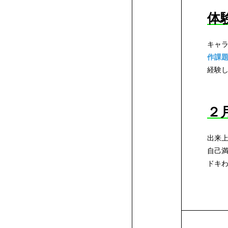
品
作
学
用
修
度
ー
体
品
生
学
ン
キャ
作課
作
支
経験
品
援
AO2.5
２
新
年
AO
出来
自己
制
ドキわ
の
プ
本
度
学
レ
校
び
ス
学