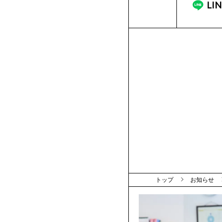
LI
ク
生
ー
へ
ル
の
特
典
トップ
お知らせ