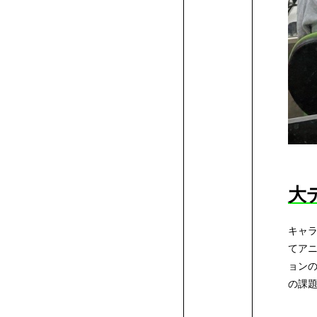
科
流
ン
学
学
デ
て
方
書
ト
ト
ス
作
作
作
学
学
ン
イ
デ
科
学
ザ
れ
ト
イ
へ
の
品
品
品
生
科
学
ン
ザ
ン
費
奨
学
リ
科
発
作
の
科
学
イ
一
学
高
ー
行
品
学
の
科
ン
覧
金
等
特
大
方
生
学
の
学
/
制
教
待
教
キャ
法）
作
生
学
科
諸
度
育
生
育
てア
ョンの
品
作
生
の
の課
費
の
制
ロ