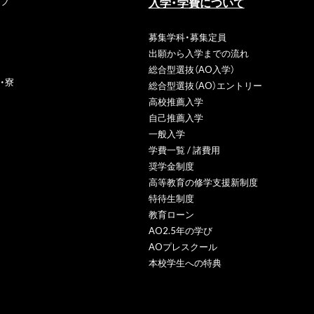
入学・学費について
フ
募集学科・募集定員
出願から入学までの流れ
総合型選抜（AO入学）
・寮
総合型選抜（AO）エントリー
高校推薦入学
自己推薦入学
一般入学
学費一覧 / 諸費用
奨学金制度
高等教育の修学支援新制度
特待生制度
教育ローン
AO2.5年の学び
AOプレスクール
本校学生への特典