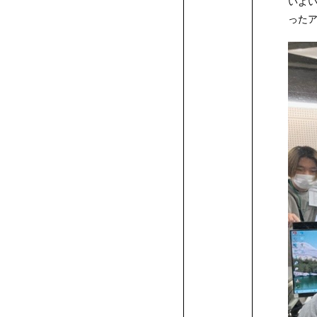
いよい
ア
ラ
介
校
身
学
サ
へ
の
験
方
の
者
業
卒
パ
の
説
向
生
進
留
ド
ザ
シ
ラ
科
CG
メ
ィ
イ
学
ニ
ったア
科･
か
合
総
科
メ
カ
イ
一
校
生
ア
ポ
方
入
へ
方
の
の
業
ス
体
明！
け
向
学
学
リ
イ
ョ
ス
の
学
ー
ギ
ン
プ
ー
フ
募
ら
型
合
高
シ
ィ
デ
フ
覧
一
マ
ク
ー
へ
学
へ
方
方
生
験
個
イ
け
生
生
ー
ン
ン
ト
学
科
シ
ュ
テ
ロ
フ
ョ
ギ
ン
ュ
集
入
選
型
校
自
イ
学
ア
ミ
覧
ン
セ
ト
に
へ
へ
の
入
別
ベ
イ
向
向
ム
学
学
学
生
の
ョ
ア
リ
ダ
ァ
ン
科
デ
テ
定
学
抜
選
推
己
一
ザ
リ
プ
ー
シ
ス
来
方
学
相
ン
ベ
け
け
キ
科
科
科
作
学
ン
デ
ア
ク
ッ
イ
ア
ロ
員
ま
(AO
抜
薦
推
般
ン
デ
ダ
に
ョ
ら
へ
談
ト
ン
イ
イ
ャ
の
の
の
品
生
学
ザ
デ
ト
シ
学
ザ
ク
フ
科
イ
で
入
（AO）
入
薦
入
ト
ァ
ン
つ
ン・
れ
（証
会
ト
ベ
ベ
ン
学
学
学
作
科
イ
ザ
デ
ョ
デ
ッ
学
ザ
シ
の
学)
エ
学
入
学
研
科
イ
ョ
い
寮
る
明
ン
ン
パ
生
生
生
品
の
ン
イ
ザ
ン
究
ン
ン