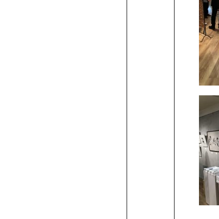
ア
ラ
介
校
身
学
サ
へ
の
験
方
の
者
業
卒
パ
の
説
向
生
進
留
ド
ザ
シ
ラ
科
CG
メ
ィ
イ
学
ニ
科･
か
合
総
科
メ
カ
イ
一
校
生
ア
ポ
方
入
へ
方
の
の
業
ス
体
明！
け
向
学
学
リ
イ
ョ
ス
の
学
ー
ギ
ン
プ
ー
フ
募
ら
型
合
高
シ
ィ
デ
フ
覧
一
マ
ク
ー
へ
学
へ
方
方
生
験
個
イ
け
生
生
ー
ン
ン
ト
学
科
シ
ュ
テ
ロ
フ
ョ
ギ
ン
ュ
集
入
選
型
校
自
イ
学
ア
ミ
覧
ン
セ
ト
に
へ
へ
の
入
別
ベ
イ
向
向
ム
学
学
学
生
の
ョ
ア
リ
ダ
ァ
ン
科
デ
テ
定
学
抜
選
推
己
一
ザ
リ
プ
ー
シ
ス
来
方
学
相
ン
ベ
け
け
キ
科
科
科
作
学
ン
デ
ア
ク
ッ
イ
ア
ロ
員
ま
(AO
抜
薦
推
般
ン
デ
ダ
に
ョ
ら
へ
談
ト
ン
イ
イ
ャ
の
の
の
品
生
学
ザ
デ
ト
シ
学
ザ
ク
フ
科
イ
で
入
（AO）
入
薦
入
ト
ァ
ン
つ
ン・
れ
（証
会
ト
ベ
ベ
ン
学
学
学
作
科
イ
ザ
デ
ョ
デ
ッ
学
ザ
シ
の
学)
エ
学
入
学
研
科
イ
ョ
い
寮
る
明
ン
ン
パ
生
生
生
品
の
ン
イ
ザ
ン
究
ン
ン