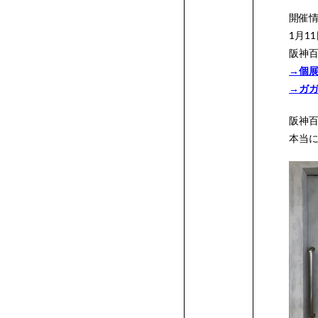
科
流
ン
学
学
デ
開催
て
方
書
ト
ト
ス
作
作
作
学
学
ン
イ
デ
科
学
ザ
1月11
れ
ト
イ
阪神百
へ
の
品
品
品
生
科
学
ン
ザ
ン
→個
費
奨
学
→ガ
リ
科
発
作
の
科
学
イ
一
学
高
阪神百
ー
本当
行
品
学
の
科
ン
覧
金
等
特
方
生
学
の
学
/
制
教
待
教
法）
作
生
学
科
諸
度
育
生
育
品
作
生
の
費
の
制
ロ