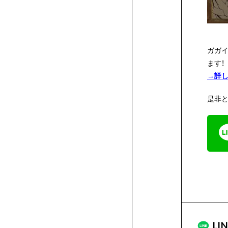
ク
生
ガガイ
ー
へ
ます！
→詳
ル
の
是非
特
典
LI