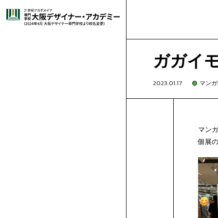
大
就
高
オ
グ
グ
ラ
阪
選
職
卒
校
高
ー
-
ラ
イ
フ
ガガイモ
ィ
イ
ッ
デ
ば
キ
・
業
就
3
校
は
プ
🔰
-
フ
ラ
コ
ラ
2023.01.17
マンガ
ク
ス
デ
ト
コ
ザ
れ
ャ
施
デ
生
職
年
1・
じ
再
ン
は
短
-
ィ
ス
ミ
マ
ザ
レ
ミ
イ
ー
ッ
マン
イ
る
ン
設･
講
ビ
紹
実
生
2
め
進
留
キ
じ
時
高
-
ッ
ト
ッ
ン
ゲ
ン
シ
ク
マ
個展の
学
ョ
募
イ
ン
科
ン
ナ
理
パ
設
師
姉
ュ
介
績
の
年
て
学
学
保
ャ
め
間
3
高
-
ク
レ
ク
ガ
ー
ア
ラ
ガ
学
ス
学
集
出
ゲ
科
ト
科
ー・
由
ス
備
紹
妹
出
ー
方
生
体
の
生
護
企
ン
て
で
生
1,2
再
-
デ
ー
イ
学
ム・
ニ
フ
ー
学
ム・
学
願
総
科
CG
ア