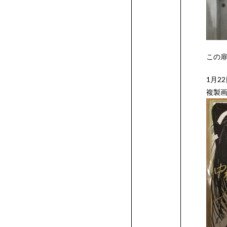
品
作
学
用
修
度
ー
品
生
学
ン
この扉
作
支
1月2
複製
品
援
AO2.5
新
年
AO
制
の
プ
本
度
学
レ
校
び
ス
学