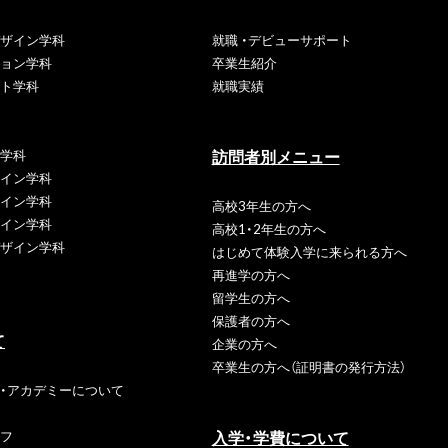
ザイン学科
就職 ・デビューサポート
ョン学科
卒業生紹介
ト学科
就職実績
訪問者別メニュー
学科
イン学科
イン学科
高校3年生の方へ
イン学科
高校1・2年生の方へ
ザイン学科
はじめて体験入学に
来られる方へ
再進学の方へ
留学生の方へ
保護者の方へ
て
企業の方へ
卒業生の方へ
（証明書の発行方法）
・アカデミーについて
入学・学費について
フ