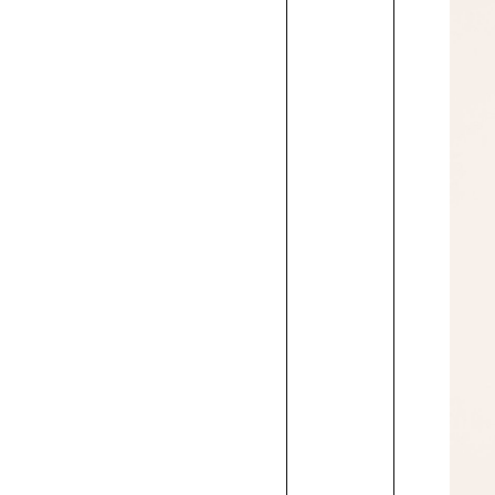
科
流
ン
学
学
デ
て
方
書
ト
ト
ス
作
作
作
学
学
ン
イ
デ
科
学
ザ
れ
ト
イ
へ
の
品
品
品
生
科
学
ン
ザ
ン
費
奨
学
リ
科
発
作
の
科
学
イ
一
学
高
ー
行
品
学
の
科
ン
覧
金
等
特
方
生
学
の
学
/
制
教
待
教
法）
作
生
学
科
諸
度
育
生
育
品
作
生
の
費
の
制
ロ