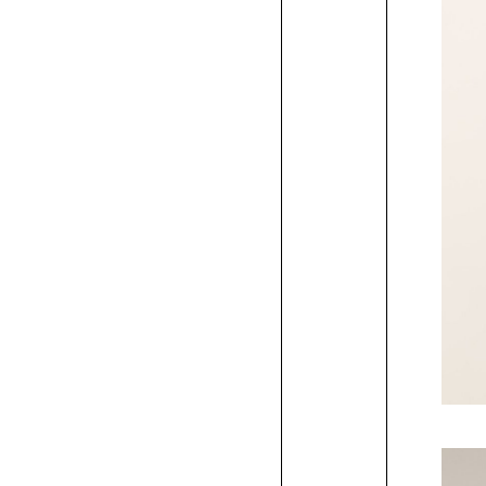
品
作
学
用
修
度
ー
品
生
学
ン
作
支
品
援
AO2.5
新
年
AO
制
の
プ
本
度
学
レ
校
び
ス
学