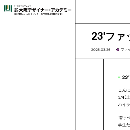
大
就
高
オ
グ
グ
ラ
阪
選
職
卒
校
高
ー
-
ラ
イ
フ
23'フ
ィ
イ
ッ
デ
ば
キ
・
業
就
3
校
は
プ
🔰
-
フ
ラ
コ
ラ
2023.03.26
ファ
ク
ス
デ
ト
コ
ザ
れ
ャ
施
デ
生
職
年
1・
じ
再
ン
は
短
-
ィ
ス
ミ
マ
ザ
レ
ミ
イ
ー
ッ
2
イ
る
ン
設･
講
ビ
紹
実
生
2
め
進
留
キ
じ
時
高
-
ッ
ト
ッ
ン
ゲ
ン
シ
ク
マ
学
ョ
募
イ
こんに
ン
科
ン
ナ
理
パ
設
師
姉
ュ
介
績
の
年
て
学
学
保
ャ
め
間
3
高
-
ク
レ
ク
ガ
ー
ア
ラ
3/4
ガ
学
ス
ハイラ
学
集
出
ゲ
科
ト
科
ー・
由
ス
備
紹
妹
出
ー
方
生
体
の
生
護
企
ン
て
で
生
1,2
再
-
デ
ー
イ
学
ム・
ニ
フ
ー
進行・
学
ム・
学
願
総
学生た
科
CG
ア