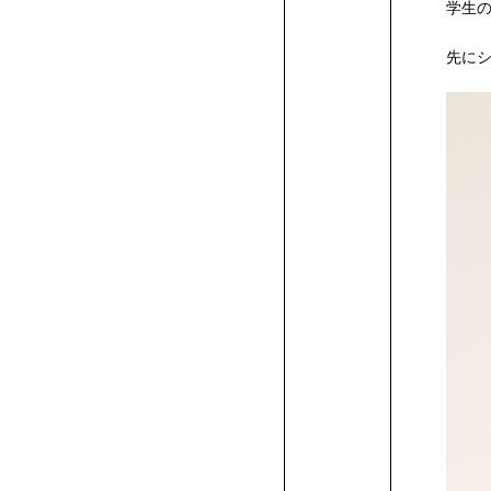
ア
ラ
介
校
身
学
サ
へ
の
験
方
の
者
業
卒
パ
の
説
向
生
進
留
ド
ザ
シ
ラ
科
CG
メ
ィ
イ
学生の
学
ニ
科･
か
合
総
科
メ
先にシ
カ
イ
一
校
生
ア
ポ
方
入
へ
方
の
の
業
ス
体
明！
け
向
学
学
リ
イ
ョ
ス
の
学
ー
ギ
ン
プ
ー
フ
募
ら
型
合
高
シ
ィ
デ
フ
覧
一
マ
ク
ー
へ
学
へ
方
方
生
験
個
イ
け
生
生
ー
ン
ン
ト
学
科
シ
ュ
テ
ロ
フ
ョ
ギ
ン
ュ
集
入
選
型
校
自
イ
学
ア
ミ
覧
ン
セ
ト
に
へ
へ
の
入
別
ベ
イ
向
向
ム
学
学
学
生
の
ョ
ア
リ
ダ
ァ
ン
科
デ
テ
定
学
抜
選
推
己
一
ザ
リ
プ
ー
シ
ス
来
方
学
相
ン
ベ
け
け
キ
科
科
科
作
学
ン
デ
ア
ク
ッ
イ
ア
ロ
員
ま
(AO
抜
薦
推
般
ン
デ
ダ
に
ョ
ら
へ
談
ト
ン
イ
イ
ャ
の
の
の
品
生
学
ザ
デ
ト
シ
学
ザ
ク
フ
科
イ
で
入
（AO）
入
薦
入
ト
ァ
ン
つ
ン・
れ
（証
会
ト
ベ
ベ
ン
学
学
学
作
科
イ
ザ
デ
ョ
デ
ッ
学
ザ
シ
の
学)
エ
学
入
学
研
科
イ
ョ
い
寮
る
明
ン
ン
パ
生
生
生
品
の
ン
イ
ザ
ン
究
ン
ン