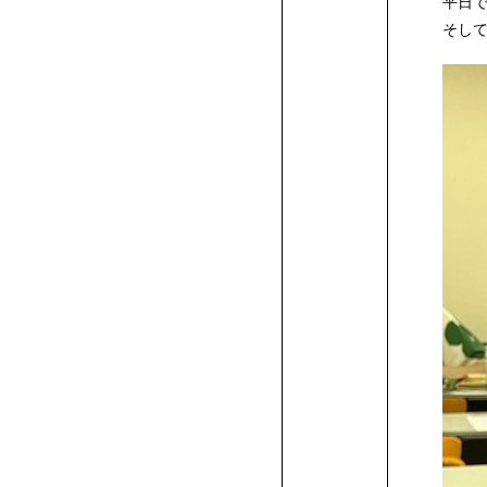
平日で
ア
ラ
介
校
身
学
サ
へ
の
験
方
の
者
業
卒
パ
の
説
向
生
進
留
ド
ザ
シ
ラ
科
CG
メ
ィ
イ
学
ニ
そして
科･
か
合
総
科
メ
カ
イ
一
校
生
ア
ポ
方
入
へ
方
の
の
業
ス
体
明！
け
向
学
学
リ
イ
ョ
ス
の
学
ー
ギ
ン
プ
ー
フ
募
ら
型
合
高
シ
ィ
デ
フ
覧
一
マ
ク
ー
へ
学
へ
方
方
生
験
個
イ
け
生
生
ー
ン
ン
ト
学
科
シ
ュ
テ
ロ
フ
ョ
ギ
ン
ュ
集
入
選
型
校
自
イ
学
ア
ミ
覧
ン
セ
ト
に
へ
へ
の
入
別
ベ
イ
向
向
ム
学
学
学
生
の
ョ
ア
リ
ダ
ァ
ン
科
デ
テ
定
学
抜
選
推
己
一
ザ
リ
プ
ー
シ
ス
来
方
学
相
ン
ベ
け
け
キ
科
科
科
作
学
ン
デ
ア
ク
ッ
イ
ア
ロ
員
ま
(AO
抜
薦
推
般
ン
デ
ダ
に
ョ
ら
へ
談
ト
ン
イ
イ
ャ
の
の
の
品
生
学
ザ
デ
ト
シ
学
ザ
ク
フ
科
イ
で
入
（AO）
入
薦
入
ト
ァ
ン
つ
ン・
れ
（証
会
ト
ベ
ベ
ン
学
学
学
作
科
イ
ザ
デ
ョ
デ
ッ
学
ザ
シ
の
学)
エ
学
入
学
研
科
イ
ョ
い
寮
る
明
ン
ン
パ
生
生
生
品
の
ン
イ
ザ
ン
究
ン
ン