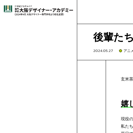
大
就
高
オ
グ
グ
ラ
阪
選
職
卒
校
高
ー
-
ラ
イ
フ
後輩た
ィ
イ
ッ
デ
ば
キ
・
業
就
3
校
は
プ
🔰
-
フ
ラ
コ
ラ
2024.05.27
アニ
ク
ス
デ
ト
コ
ザ
れ
ャ
施
デ
生
職
年
1・
じ
再
ン
は
短
-
ィ
ス
ミ
マ
ザ
レ
ミ
イ
ー
ッ
玄米
イ
る
ン
設･
講
ビ
紹
実
生
2
め
進
留
キ
じ
時
高
-
ッ
ト
ッ
ン
ゲ
ン
シ
ク
マ
学
ョ
募
イ
ン
科
ン
ナ
理
パ
設
師
姉
ュ
介
績
の
年
て
学
学
保
ャ
め
間
3
高
-
ク
レ
ク
ガ
ー
ア
ラ
ガ
嬉
学
ス
学
集
出
ゲ
科
ト
科
ー・
由
ス
備
紹
妹
出
ー
方
生
体
の
生
護
企
ン
て
で
生
1,2
再
-
デ
ー
イ
学
ム・
ニ
フ
ー
現役
学
ム・
私た
学
願
総
科
CG
ア