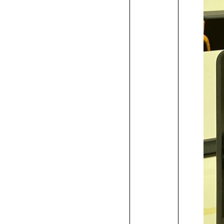
科
流
ン
学
学
デ
て
方
書
ト
ト
ス
作
作
作
学
学
ン
イ
デ
科
学
ザ
れ
ト
イ
へ
の
品
品
品
生
科
学
ン
ザ
ン
費
奨
学
リ
科
発
作
の
科
学
イ
一
学
高
ー
行
品
学
の
科
ン
覧
金
等
特
方
生
学
の
学
/
制
教
待
教
法）
作
生
学
科
諸
度
育
生
育
品
作
生
の
費
の
制
ロ