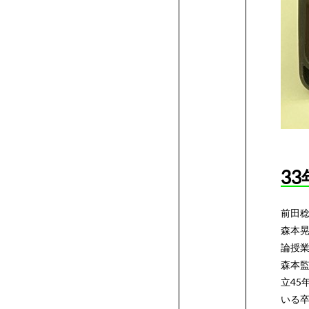
品
作
学
用
修
度
ー
品
生
学
ン
作
支
品
援
AO2.5
3
新
年
AO
前田稔
制
の
プ
本
森本晃
論授業
度
学
レ
校
森本
立45
いる
び
ス
学