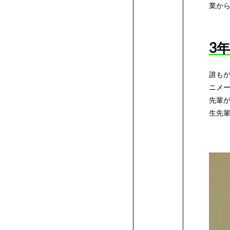
業か
ク
生
3
ー
へ
誰も
ニメ
ル
の
先輩
生先
特
典