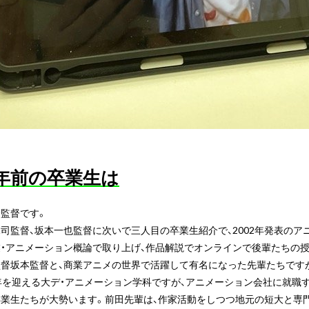
3年前の卒業生は
監督です。
司監督、坂本一也監督に次いで三人目の卒業生紹介で、2002年発表のア
・アニメーション概論で取り上げ、作品解説でオンラインで後輩たちの
監督坂本監督と、商業アニメの世界で活躍して有名になった先輩たちです
年を迎える大デ・アニメーション学科ですが、アニメーション会社に就職
卒業生たちが大勢います。前田先輩は、作家活動をしつつ地元の短大と専