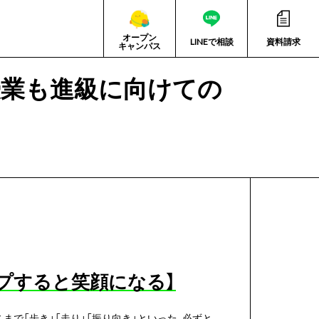
オープン
LINEで相談
資料請求
キャンパス
授業も進級に向けての
ップすると笑顔になる】
で「歩き」「走り」「振り向き」といった、必ずと