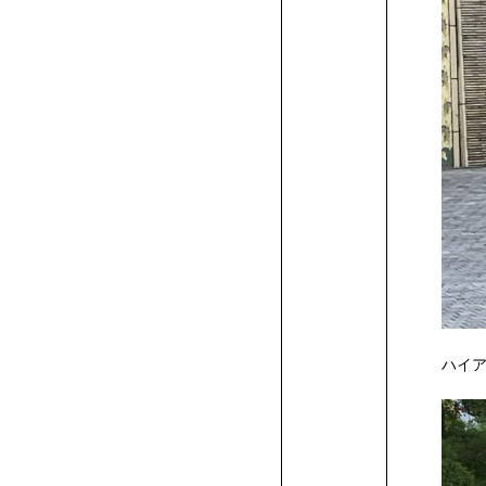
ク
生
ー
へ
ル
の
特
典
ハイ