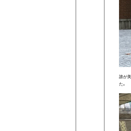
誰が
た。