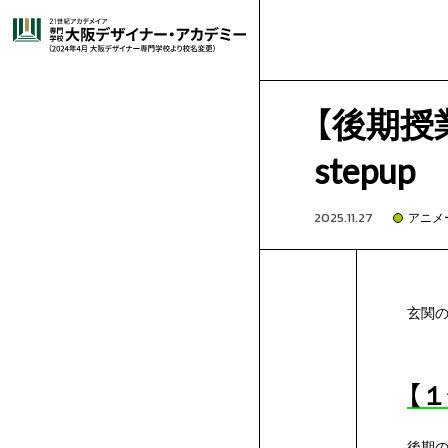
大
就
高
オ
グ
グ
ラ
阪
選
職
卒
校
高
ー
-
ラ
イ
フ
【後期授
ィ
イ
ッ
デ
ば
キ
・
業
就
3
校
は
プ
🔰
-
フ
ラ
コ
ラ
stepup
ク
ス
デ
ト
コ
ザ
れ
ャ
施
デ
生
職
年
1・
じ
再
ン
は
短
-
ィ
ス
ミ
マ
2025.11.27
アニメ
ザ
レ
ミ
イ
ー
ッ
イ
る
ン
設･
講
ビ
紹
実
生
2
め
進
留
キ
じ
時
高
-
ッ
ト
ッ
ン
ゲ
ン
シ
ク
マ
学
ョ
募
イ
ン
玄関の
科
ン
ナ
理
パ
設
師
姉
ュ
介
績
の
年
て
学
学
保
ャ
め
間
3
高
-
ク
レ
ク
ガ
ー
ア
ラ
ガ
学
ス
学
集
出
ゲ
科
ト
【
科
ー・
由
ス
備
紹
妹
出
ー
方
生
体
の
生
護
企
ン
て
で
生
1,2
再
-
デ
ー
イ
学
ム・
ニ
フ
ー
学
ム・
学
願
総
科
CG
後期の
ア