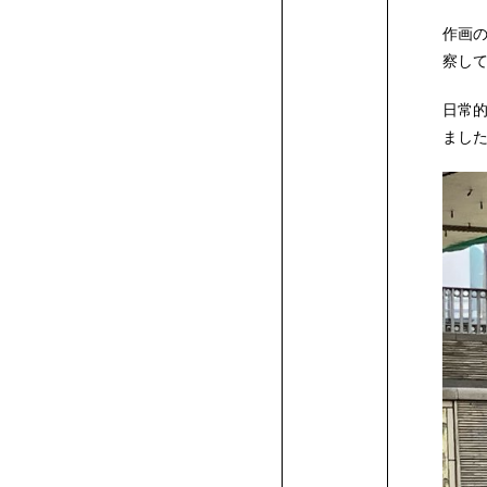
品
作
学
用
修
度
ー
作画
察し
品
生
学
ン
日常
ました
作
支
品
援
AO2.5
新
年
AO
制
の
プ
本
度
学
レ
校
び
ス
学