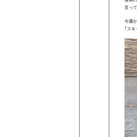
ア
ラ
介
校
身
学
サ
へ
の
験
方
の
者
業
卒
パ
の
説
向
生
進
留
ド
ザ
シ
ラ
科
CG
メ
ィ
イ
学
言って
ニ
科･
か
合
総
科
メ
カ
イ
一
校
生
ア
ポ
方
入
へ
方
の
の
業
ス
体
明！
け
向
学
学
リ
イ
ョ
ス
の
学
ー
ギ
ン
プ
今週
ー
フ
「スキ
募
ら
型
合
高
シ
ィ
デ
フ
覧
一
マ
ク
ー
へ
学
へ
方
方
生
験
個
イ
け
生
生
ー
ン
ン
ト
学
科
シ
ュ
テ
ロ
フ
ョ
ギ
ン
ュ
集
入
選
型
校
自
イ
学
ア
ミ
覧
ン
セ
ト
に
へ
へ
の
入
別
ベ
イ
向
向
ム
学
学
学
生
の
ョ
ア
リ
ダ
ァ
ン
科
デ
テ
定
学
抜
選
推
己
一
ザ
リ
プ
ー
シ
ス
来
方
学
相
ン
ベ
け
け
キ
科
科
科
作
学
ン
デ
ア
ク
ッ
イ
ア
ロ
員
ま
(AO
抜
薦
推
般
ン
デ
ダ
に
ョ
ら
へ
談
ト
ン
イ
イ
ャ
の
の
の
品
生
学
ザ
デ
ト
シ
学
ザ
ク
フ
科
イ
で
入
（AO）
入
薦
入
ト
ァ
ン
つ
ン・
れ
（証
会
ト
ベ
ベ
ン
学
学
学
作
科
イ
ザ
デ
ョ
デ
ッ
学
ザ
シ
の
学)
エ
学
入
学
研
科
イ
ョ
い
寮
る
明
ン
ン
パ
生
生
生
品
の
ン
イ
ザ
ン
究
ン
ン