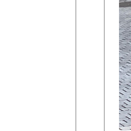
科
流
ン
学
学
デ
て
方
書
ト
ト
ス
作
作
作
学
学
ン
イ
デ
科
学
ザ
れ
ト
イ
へ
の
品
品
品
生
科
学
ン
ザ
ン
費
奨
学
リ
科
発
作
の
科
学
イ
一
学
高
ー
行
品
学
の
科
ン
覧
金
等
特
方
生
学
の
学
/
制
教
待
教
法）
作
生
学
科
諸
度
育
生
育
品
作
生
の
費
の
制
ロ