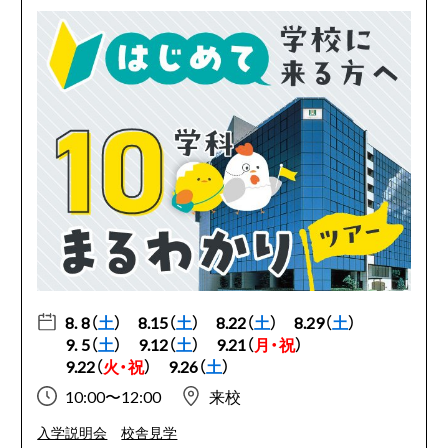
8. 8（
土
）
8.15（
土
）
8.22（
土
）
8.29（
土
）
9. 5（
土
）
9.12（
土
）
9.21（
月・祝
）
9.22（
火・祝
）
9.26（
土
）
10:00〜12:00
来校
入学説明会
校舎見学