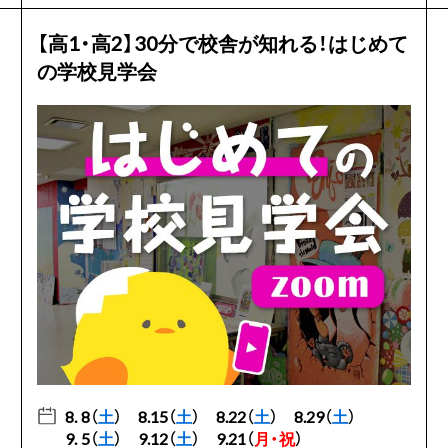
【高1・高2】30分で校舎が知れる！はじめて
の学校見学会
8. 8（
土
）
8.15（
土
）
8.22（
土
）
8.29（
土
）
9. 5（
土
）
9.12（
土
）
9.21（
月・祝
）