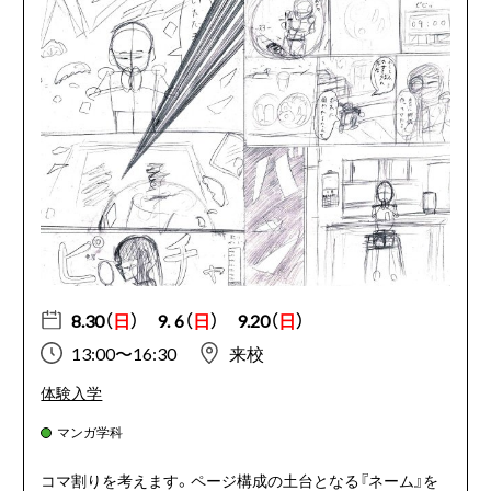
8.30（
日
）
9. 6（
日
）
9.20（
日
）
13:00〜16:30
来校
体験入学
マンガ学科
コマ割りを考えます。ページ構成の土台となる『ネーム』を