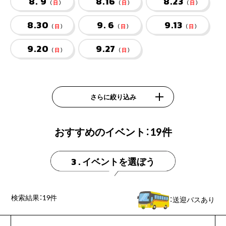
8. 9
8.16
8.23
（
日
）
（
日
）
（
日
）
8.30
9. 6
9.13
（
日
）
（
日
）
（
日
）
9.20
9.27
（
日
）
（
日
）
さらに絞り込み
おすすめのイベント：
19
件
イベントを選ぼう
3 .
検索結果：
19
件
：送迎バスあり