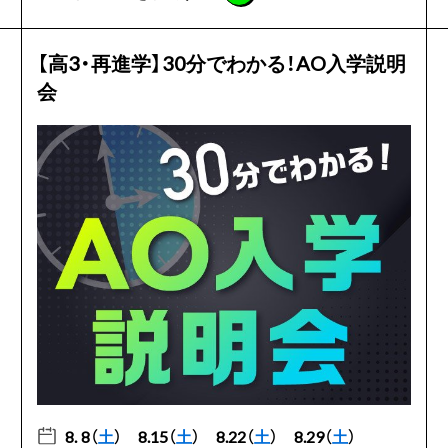
【高3・再進学】30分でわかる！AO入学説明
会
8. 8（
土
）
8.15（
土
）
8.22（
土
）
8.29（
土
）