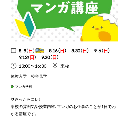
8. 9（
日
）
8.16（
日
）
8.30（
日
）
9. 6（
日
）
9.13（
日
）
9.20（
日
）
13:00〜16:30
来校
体験入学
校舎見学
マンガ学科
🔰迷ったらコレ！
学校の雰囲気や授業内容、マンガのお仕事のことが1日でわ
かる講座です。