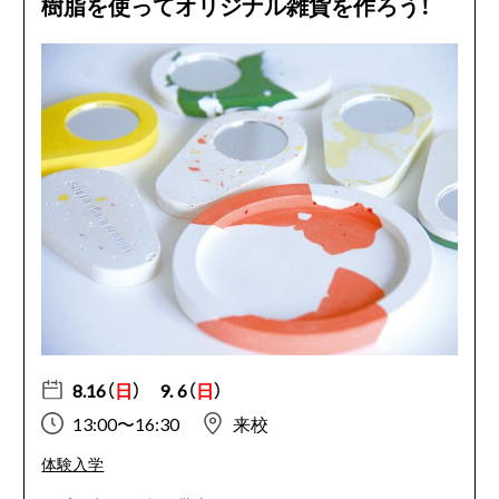
樹脂を使ってオリジナル雑貨を作ろう！
8.16（
日
）
9. 6（
日
）
13:00〜16:30
来校
体験入学