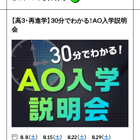
【高3・再進学】30分でわかる！AO入学説明
会
8. 8（
土
）
8.15（
土
）
8.22（
土
）
8.29（
土
）