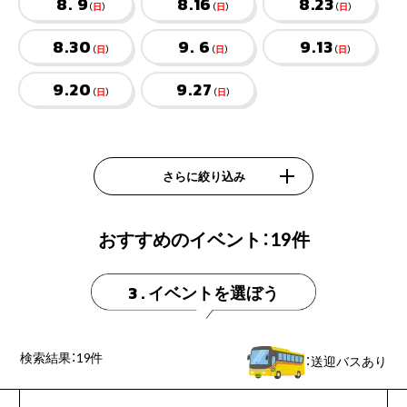
8. 9
8.16
8.23
（
日
）
（
日
）
（
日
）
8.30
9. 6
9.13
（
日
）
（
日
）
（
日
）
9.20
9.27
（
日
）
（
日
）
さらに絞り込み
おすすめのイベント：
19
件
イベントを選ぼう
3 .
検索結果：
19
件
：送迎バスあり