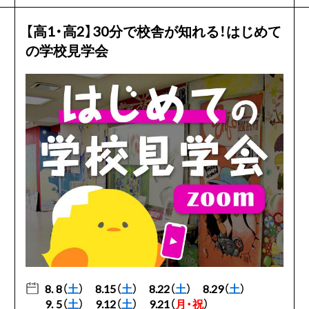
【高1・高2】30分で校舎が知れる！はじめて
の学校見学会
8. 8（
土
）
8.15（
土
）
8.22（
土
）
8.29（
土
）
9. 5（
土
）
9.12（
土
）
9.21（
月・祝
）