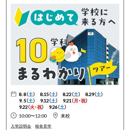
8. 8（
土
）
8.15（
土
）
8.22（
土
）
8.29（
土
）
9. 5（
土
）
9.12（
土
）
9.21（
月・祝
）
9.22（
火・祝
）
9.26（
土
）
10:00〜12:00
来校
入学説明会
校舎見学